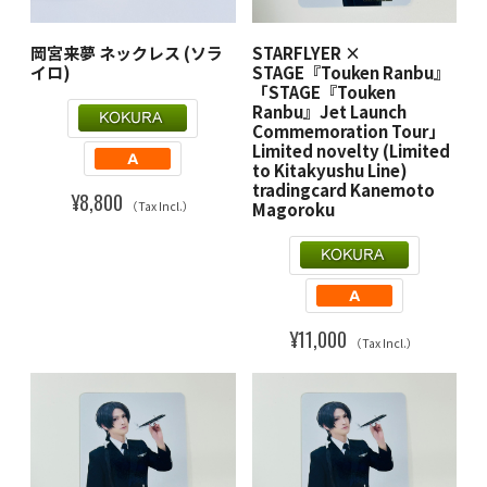
岡宮来夢 ネックレス (ソラ
STARFLYER ×
イロ)
STAGE『Touken Ranbu』
「STAGE『Touken
Ranbu』Jet Launch
Commemoration Tour」
Limited novelty (Limited
to Kitakyushu Line)
tradingcard Kanemoto
¥8,800
Magoroku
（Tax Incl.）
¥11,000
（Tax Incl.）