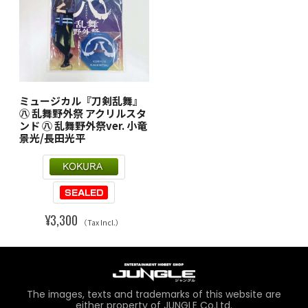
ミュージカル『刀剣乱舞』
㊇ 乱舞野外祭 アクリルスタ
ンド ㊇ 乱舞野外祭ver. 小竜
景光/長田光平
¥3,300
（Tax Incl.）
The images, texts and trademarks of this website are
either property of JUNGLE Co.Ltd.