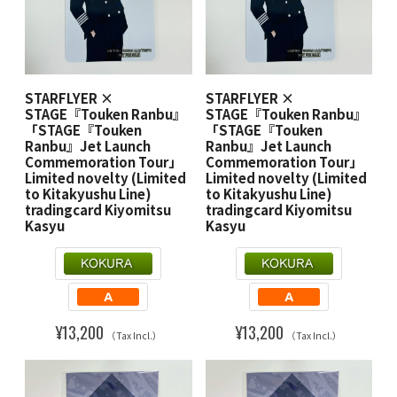
STARFLYER ×
STARFLYER ×
STAGE『Touken Ranbu』
STAGE『Touken Ranbu』
「STAGE『Touken
「STAGE『Touken
Ranbu』Jet Launch
Ranbu』Jet Launch
Commemoration Tour」
Commemoration Tour」
Limited novelty (Limited
Limited novelty (Limited
to Kitakyushu Line)
to Kitakyushu Line)
tradingcard Kiyomitsu
tradingcard Kiyomitsu
Kasyu
Kasyu
¥13,200
¥13,200
（Tax Incl.）
（Tax Incl.）