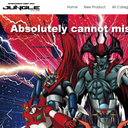
Home
New Product
All Categ