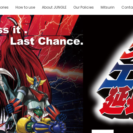
ories
How to use
About JUNGLE
Our Policies
Mitsurin
Conta