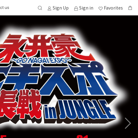
Sign Up
Sign in
Favorites
ct us