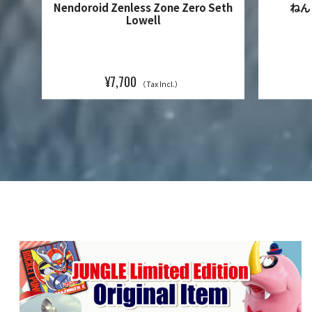
OT
Nendoroid Zenless Zone Zero Seth
ねん
Lowell
¥7,700
（Tax Incl.）