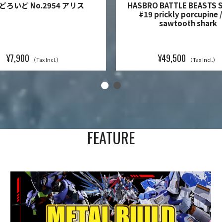
どろいど No.2954 アリス
HASBRO BATTLE BEASTS 
#19 prickly porcupine 
sawtooth shark
¥7,900
¥49,500
（Tax Incl.）
（Tax Incl.）
FEATURE