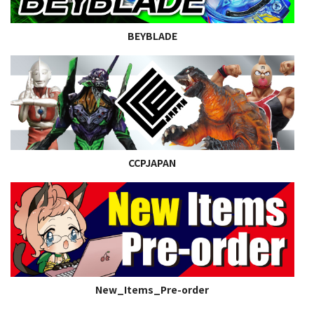
BEYBLADE
CCPJAPAN
New_Items_Pre-order