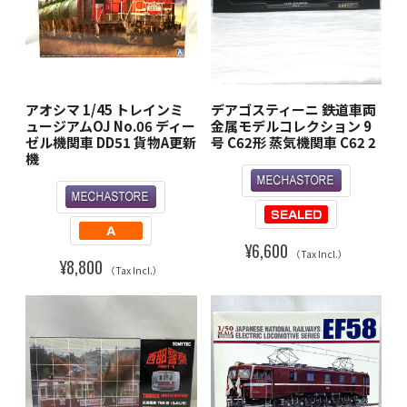
アオシマ 1/45 トレインミ
デアゴスティーニ 鉄道車両
ュージアムOJ No.06 ディー
金属モデルコレクション 9
ゼル機関車 DD51 貨物A更新
号 C62形 蒸気機関車 C62 2
機
¥6,600
（Tax Incl.）
¥8,800
（Tax Incl.）