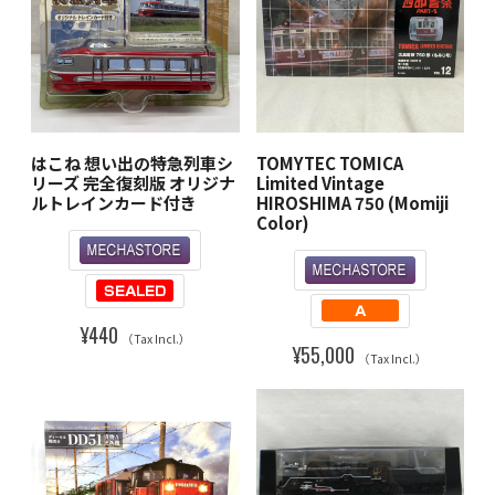
はこね 想い出の特急列車シ
TOMYTEC TOMICA
リーズ 完全復刻版 オリジナ
Limited Vintage
ルトレインカード付き
HIROSHIMA 750 (Momiji
Color)
¥440
（Tax Incl.）
¥55,000
（Tax Incl.）