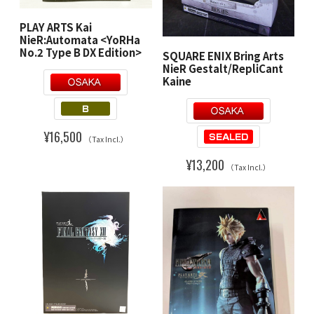
PLAY ARTS Kai
NieR:Automata <YoRHa
No.2 Type B DX Edition>
SQUARE ENIX Bring Arts
NieR Gestalt/RepliCant
Kaine
¥16,500
（Tax Incl.）
¥13,200
（Tax Incl.）