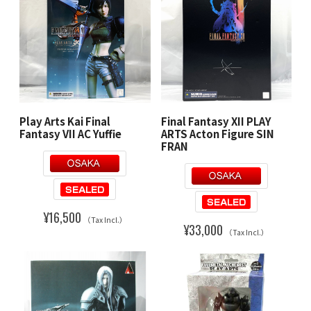
Play Arts Kai Final
Final Fantasy XII PLAY
Fantasy VII AC Yuffie
ARTS Acton Figure SIN
FRAN
¥16,500
（Tax Incl.）
¥33,000
（Tax Incl.）