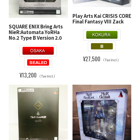
Play Arts Kai CRISIS CORE
Final Fantasy VIII Zack
SQUARE ENIX Bring Arts
NieR:Automata YoRHa
No.2 Type B Version 2.0
¥27,500
（Tax Incl.）
¥13,200
（Tax Incl.）