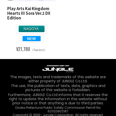
Play Arts Kai Kingdom
Hearts III Sora Ver.2 DX
Edition
¥21,780
（Tax Incl.）
The images, texts and trademarks of this website are
either property of JUNGLE Co.Ltd.
The use, the publication of texts, data, graphics and
pictures of this website is forbidden.
Furthermore, JUNGLE Co.Ltd informs that it reserves the
right to update the information in this website without
prior notice or that anything is due to third parties.
Osaka Prefectural Public Safety Commission Permit No.
621120802187
Copyright © 1999- Jungle Corporation. All rights reserved.