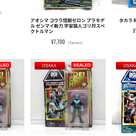
l.）
アオシマ コウラ怪獣ゼロン プラモデ
タカラ 
ル ゼンマイ動力 宇宙猿人ゴリ対スペ
¥
クトルマン
¥7,700
（Tax Incl.）