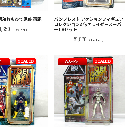
昭和おもひで家族 宿題
バンプレスト アクションフィギュア
コレクション3 仮面ライダースーパ
1,650
ー1 Aセット
（Tax Incl.）
¥1,870
（Tax Incl.）