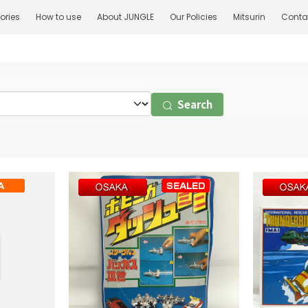
ories
How to use
About JUNGLE
Our Policies
Mitsurin
Conta
Search