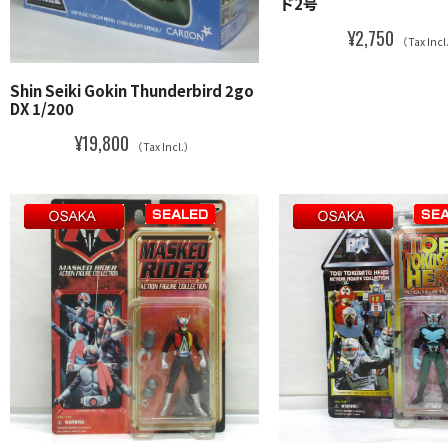
ド2号
¥2,750
（Tax Inc
Shin Seiki Gokin Thunderbird 2go
DX 1/200
¥19,800
（Tax Incl.）