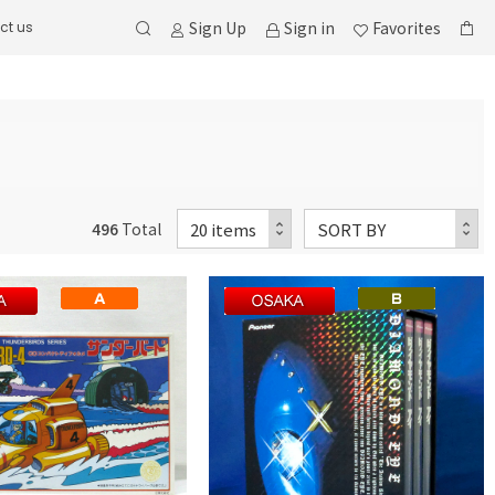
Sign Up
Sign in
Favorites
ct us
496
Total