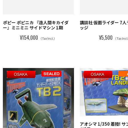
ポピー ポピニカ 『造人間キカイダ
講談社 仮面ライダー 7
ー』ミニミニ サイドマシン 1期
ッジ
¥154,000
¥5,500
（Tax Incl.）
（Tax Inc
アオシマ 1/350 着陸! 