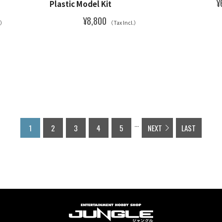
¥
Plastic Model Kit
¥8,800
.）
（Tax Incl.）
...
1
2
3
4
5
NEXT
LAST