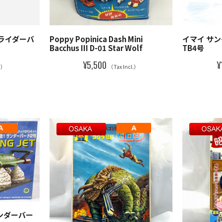
人ライダーバ
Poppy Popinica Dash Mini
イマイ サン
Bacchus III D-01 Star Wolf
TB4号
¥5,500
¥
l.）
（Tax Incl.）
サンダーバー