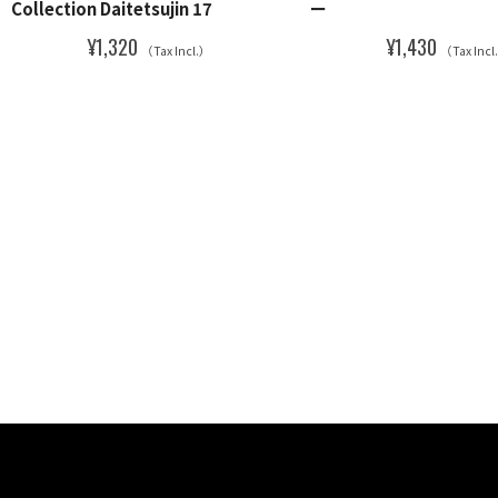
Collection Daitetsujin 17
ー
¥1,320
¥1,430
（Tax Incl.）
（Tax Incl