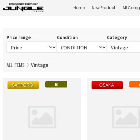
Home
New Product
All Categ
Price range
Condition
Category
ALL ITEMS
Vintage