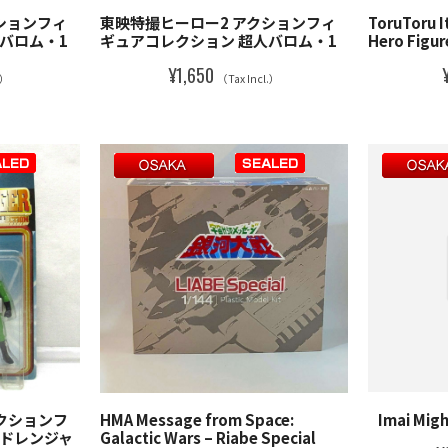
ションフィ
東映特撮ヒーロー2 アクションフィ
ToruToru I
バロム・1
ギュアコレクション 超人バロム・1
Hero Figur
¥1,650
.）
（Tax Incl.）
クションフ
Imai Migh
HMA Message from Space:
ミドレンジャ
Galactic Wars – Riabe Special