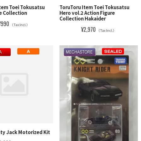
tem Toei Tokusatsu
ToruToru Item Toei Tokusatsu
e Collection
Hero vol.2 Action Figure
Collection Hakaider
¥990
（Tax Incl.）
¥2,970
（Tax Incl.）
ty Jack Motorized Kit