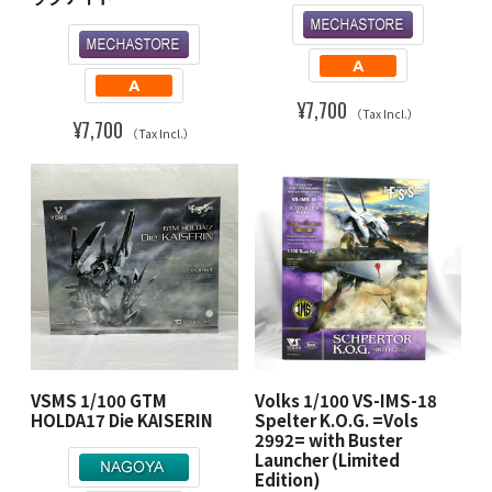
¥7,700
（Tax Incl.）
¥7,700
（Tax Incl.）
VSMS 1/100 GTM
Volks 1/100 VS-IMS-18
HOLDA17 Die KAISERIN
Spelter K.O.G. =Vols
2992= with Buster
Launcher (Limited
Edition)