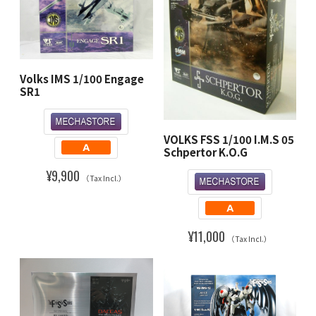
Volks IMS 1/100 Engage
SR1
VOLKS FSS 1/100 I.M.S 05
Schpertor K.O.G
¥9,900
（Tax Incl.）
¥11,000
（Tax Incl.）