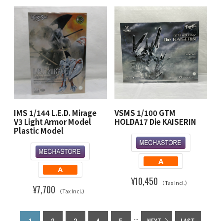
IMS 1/144 L.E.D. Mirage
VSMS 1/100 GTM
V3 Light Armor Model
HOLDA17 Die KAISERIN
Plastic Model
¥10,450
（Tax Incl.）
¥7,700
（Tax Incl.）
...