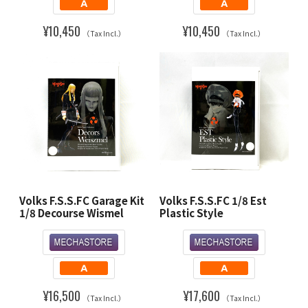
¥10,450
¥10,450
（Tax Incl.）
（Tax Incl.）
Volks F.S.S.FC Garage Kit
Volks F.S.S.FC 1/8 Est
1/8 Decourse Wismel
Plastic Style
¥16,500
¥17,600
（Tax Incl.）
（Tax Incl.）