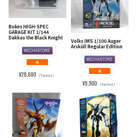
Bokes HIGH-SPEC
GARAGE KIT 1/144
Dakkas the Black Knight
Volks IMS 1/100 Auger
Arsküll Regular Edition
¥28,600
（Tax Incl.）
¥9,900
（Tax Incl.）