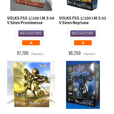
VOLKS FSS 1/100 I.M.S 04
VOLKS FSS 1/100 I.M.S 03
V Siren Prominence
V Siren Neptune
¥7,700
¥8,250
（Tax Incl.）
（Tax Incl.）