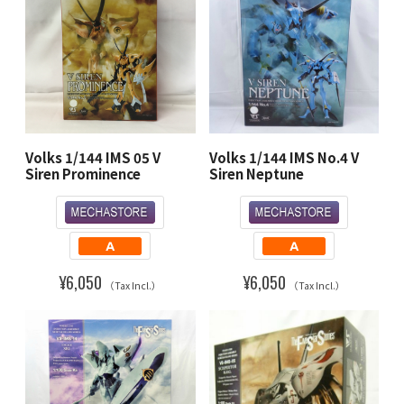
Volks 1/144 IMS 05 V
Volks 1/144 IMS No.4 V
Siren Prominence
Siren Neptune
¥6,050
¥6,050
（Tax Incl.）
（Tax Incl.）