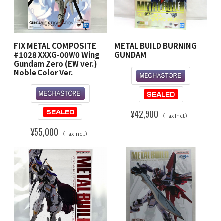
FIX METAL COMPOSITE
METAL BUILD BURNING
#1028 XXXG-00W0 Wing
GUNDAM
Gundam Zero (EW ver.)
Noble Color Ver.
¥42,900
（Tax Incl.）
¥55,000
（Tax Incl.）