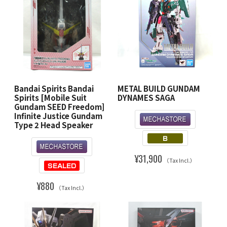
Bandai Spirits Bandai
METAL BUILD GUNDAM
Spirits [Mobile Suit
DYNAMES SAGA
Gundam SEED Freedom]
Infinite Justice Gundam
Type 2 Head Speaker
¥31,900
（Tax Incl.）
¥880
（Tax Incl.）