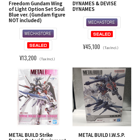
Freedom Gundam Wing
DYNAMES & DEVISE
of Light Option Set Soul
DYNAMES
Blue ver. (Gundam figure
NOT included)
¥45,100
（Tax Incl.）
¥13,200
（Tax Incl.）
METAL BUILD Strike
METAL BUILD I.W.S.P.