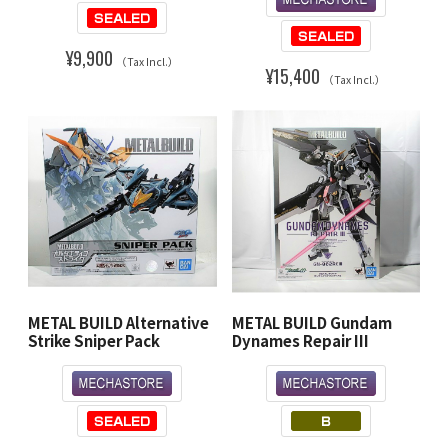
¥9,900
（Tax Incl.）
¥15,400
（Tax Incl.）
METAL BUILD Alternative
METAL BUILD Gundam
Strike Sniper Pack
Dynames Repair III