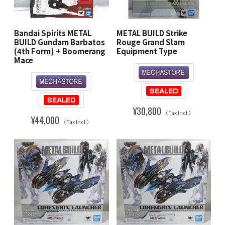
Bandai Spirits METAL
METAL BUILD Strike
BUILD Gundam Barbatos
Rouge Grand Slam
(4th Form) + Boomerang
Equipment Type
Mace
¥30,800
（Tax Incl.）
¥44,000
（Tax Incl.）