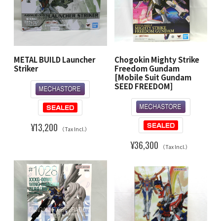
METAL BUILD Launcher
Chogokin Mighty Strike
Striker
Freedom Gundam
[Mobile Suit Gundam
SEED FREEDOM]
¥13,200
（Tax Incl.）
¥36,300
（Tax Incl.）