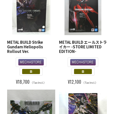
METAL BUILD Strike
METAL BUILD エールストラ
Gundam Heliopolis
イカー -STORE LIMITED
Rollout Ver.
EDITION-
¥18,700
¥12,100
（Tax Incl.）
（Tax Incl.）