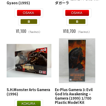
Gyaos (1995)
ダガーラ
¥1,100
¥18,700
（Tax Incl.）
（Tax Incl.）
S.H.Monster Arts Gamera
Ex-Plus Gamera 3: Evil
(1996)
God Iris Awakening –
Gamera (1999) 1/700
Plastic Model Kit