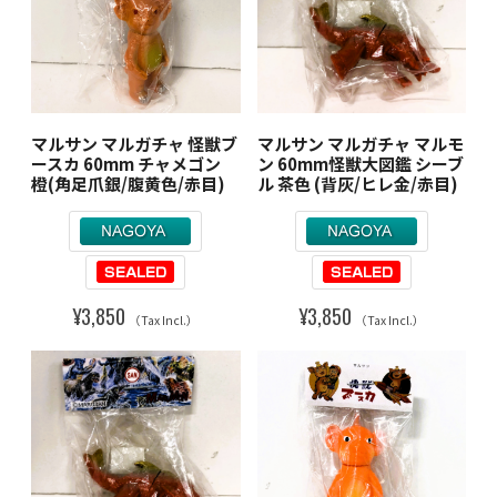
マルサン マルガチャ 怪獣ブ
マルサン マルガチャ マルモ
ースカ 60mm チャメゴン
ン 60mm怪獣大図鑑 シーブ
橙(角足爪銀/腹黄色/赤目)
ル 茶色 (背灰/ヒレ金/赤目)
¥3,850
¥3,850
（Tax Incl.）
（Tax Incl.）