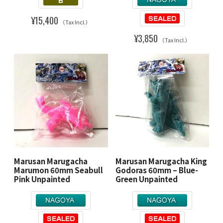
¥15,400
（Tax Incl.）
¥3,850
（Tax Incl.）
Marusan Marugacha
Marusan Marugacha King
Marumon 60mm Seabull
Godoras 60mm – Blue-
Pink Unpainted
Green Unpainted