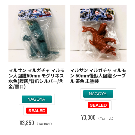
マルサン マルガチャ マルモ
マルサン マルガチャ マルモ
ン大図鑑60mm モグリネス
ン 60mm怪獣大図鑑 シーブ
水色(腹灰/背爪シルバー/角
ル 茶色 未塗装
金/黒目)
¥3,300
（Tax Incl.）
¥3,850
（Tax Incl.）