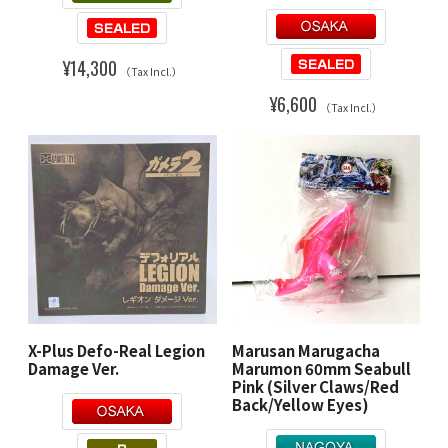
¥14,300
（Tax Incl.）
¥6,600
（Tax Incl.）
X-Plus Defo-Real Legion
Marusan Marugacha
Damage Ver.
Marumon 60mm Seabull
Pink (Silver Claws/Red
Back/Yellow Eyes)