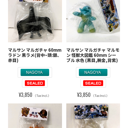
マルサン マルガチャ 60mm
マルサン マルガチャ マルモ
ラドン 黒ラメ(背中~頭:銀、
ン 怪獣大図鑑 60mm シー
赤目)
ブル 水色 (黒目,腕金,背紫)
¥3,850
¥3,850
（Tax Incl.）
（Tax Incl.）