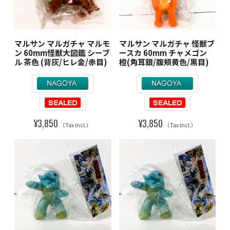
マルサン マルガチャ マルモ
マルサン マルガチャ 怪獣ブ
ン 60mm怪獣大図鑑 シーブ
ースカ 60mm チャメゴン
ル 茶色 (背灰/ヒレ金/赤目)
橙(角耳銀/腹頬黄色/黒目)
¥3,850
¥3,850
（Tax Incl.）
（Tax Incl.）