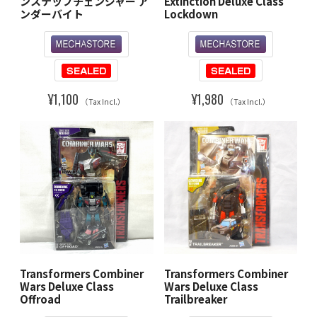
ンステップチェンジャー ア
Extinction Deluxe Class
ンダーバイト
Lockdown
¥1,100
¥1,980
（Tax Incl.）
（Tax Incl.）
Transformers Combiner
Transformers Combiner
Wars Deluxe Class
Wars Deluxe Class
Offroad
Trailbreaker