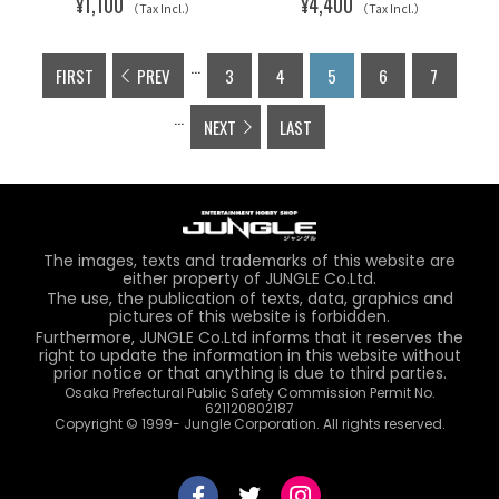
¥1,100
¥4,400
（Tax Incl.）
（Tax Incl.）
...
FIRST
PREV
3
4
5
6
7
...
NEXT
LAST
The images, texts and trademarks of this website are
either property of JUNGLE Co.Ltd.
The use, the publication of texts, data, graphics and
pictures of this website is forbidden.
Furthermore, JUNGLE Co.Ltd informs that it reserves the
right to update the information in this website without
prior notice or that anything is due to third parties.
Osaka Prefectural Public Safety Commission Permit No.
621120802187
Copyright © 1999- Jungle Corporation. All rights reserved.