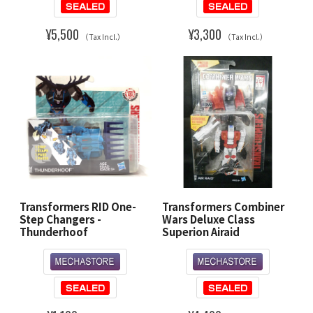
¥5,500
¥3,300
（Tax Incl.）
（Tax Incl.）
Transformers RID One-
Transformers Combiner
Step Changers -
Wars Deluxe Class
Thunderhoof
Superion Airaid