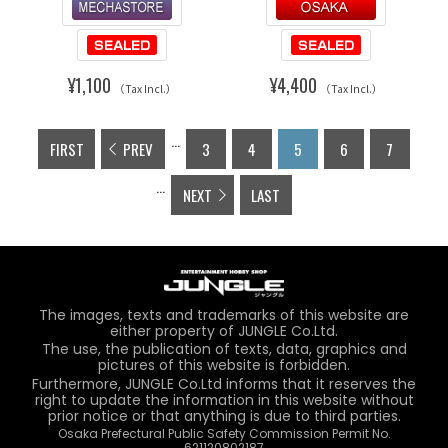
¥1,100
¥4,400
（Tax Incl.）
（Tax Incl.）
...
FIRST
PREV
3
4
5
6
7
...
NEXT
LAST
The images, texts and trademarks of this website are
either property of JUNGLE Co.Ltd.
The use, the publication of texts, data, graphics and
pictures of this website is forbidden.
Furthermore, JUNGLE Co.Ltd informs that it reserves the
right to update the information in this website without
prior notice or that anything is due to third parties.
Osaka Prefectural Public Safety Commission Permit No.
621120802187