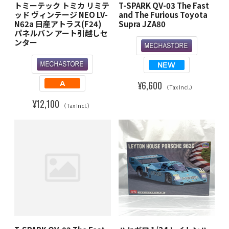
トミーテック トミカ リミテ
T-SPARK QV-03 The Fast
ッド ヴィンテージ NEO LV-
and The Furious Toyota
N62a 日産アトラス(F24)
Supra JZA80
パネルバン アート引越しセ
ンター
¥6,600
（Tax Incl.）
¥12,100
（Tax Incl.）