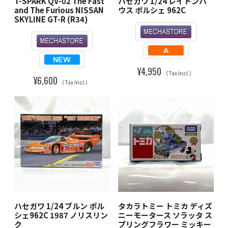
T-SPARK QV-02 The Fast
ハセガワ 1/24 レイトンハ
and The Furious NISSAN
ウス ポルシェ 962C
SKYLINE GT-R (R34)
¥4,950
（Tax Incl.）
¥6,600
（Tax Incl.）
ハセガワ 1/24 ブルン ポル
タカラトミー トミカ ディズ
シェ962C 1987 ノリスリン
ニーモータース ソラッタ ス
ク
プリングフラワー ミッキー