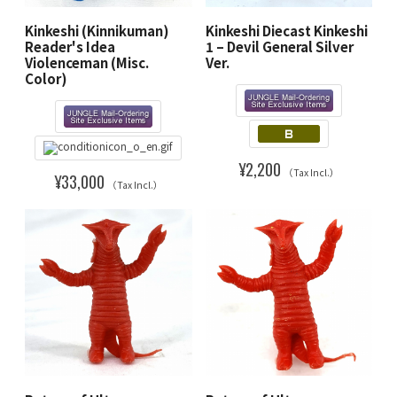
Kinkeshi (Kinnikuman)
Kinkeshi Diecast Kinkeshi
Reader's Idea
1 – Devil General Silver
Violenceman (Misc.
Ver.
Color)
¥2,200
（Tax Incl.）
¥33,000
（Tax Incl.）