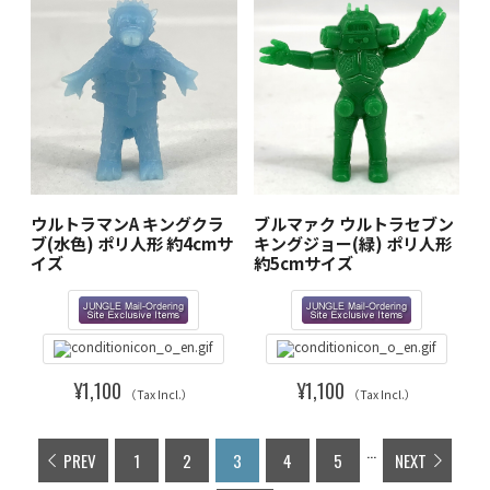
ウルトラマンA キングクラ
ブルマァク ウルトラセブン
ブ(水色) ポリ人形 約4cmサ
キングジョー(緑) ポリ人形
イズ
約5cmサイズ
¥1,100
¥1,100
（Tax Incl.）
（Tax Incl.）
...
PREV
1
2
3
4
5
NEXT