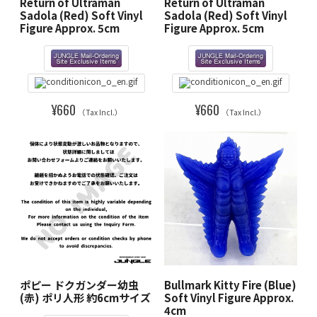
Return of Ultraman
Return of Ultraman
Sadola (Red) Soft Vinyl
Sadola (Red) Soft Vinyl
Figure Approx. 5cm
Figure Approx. 5cm
¥660
¥660
（Tax Incl.）
（Tax Incl.）
ポピー ドクガンダー幼虫
Bullmark Kitty Fire (Blue)
(赤) ポリ人形 約6cmサイズ
Soft Vinyl Figure Approx.
4cm