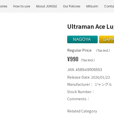
ories
How to use
About JUNGLE
Our Policies
Mitsurin
Conta
Ultraman Ace Lu
Regular Price
（Tax Incl.）
¥990
（Tax Incl.）
JAN:
4589491106553
Release Date:
2026/01/23
Manufacturer：
ジャングル
Stock Number：
Comments：
Related Category