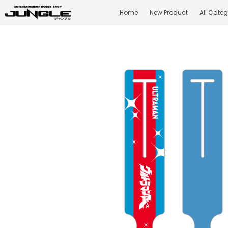
Home
New Product
All Categ