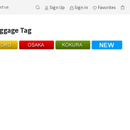
Sign Up
Sign in
Favorites
ct us
ggage Tag