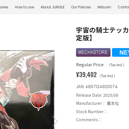
ories
How to use
About JUNGLE
Our Policies
Mitsurin
Conta
宇宙の騎士テッカ
定版】
Regular Price
（Tax Incl.）
¥39,402
（Tax Incl.）
JAN:
4897124820074
Release Date:
2025/08
Manufacturer：
童友社
Stock Number：
Comments：