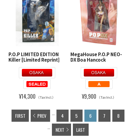
P.O.P LIMITED EDITION
MegaHouse P.O.P NEO-
Killer [Limited Reprint]
DX Boa Hancock
¥14,300
¥9,900
（Tax Incl.）
（Tax Incl.）
...
FIRST
PREV
4
5
6
7
8
...
NEXT
LAST