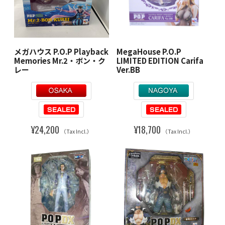
メガハウス P.O.P Playback
MegaHouse P.O.P
Memories Mr.2・ボン・ク
LIMITED EDITION Carifa
レー
Ver.BB
¥24,200
¥18,700
（Tax Incl.）
（Tax Incl.）