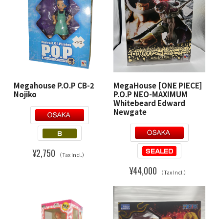
Megahouse P.O.P CB-2
MegaHouse [ONE PIECE]
Nojiko
P.O.P NEO-MAXIMUM
Whitebeard Edward
Newgate
¥2,750
（Tax Incl.）
¥44,000
（Tax Incl.）