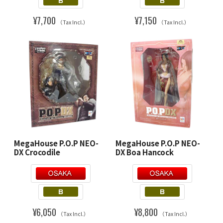
¥7,700
¥7,150
（Tax Incl.）
（Tax Incl.）
MegaHouse P.O.P NEO-
MegaHouse P.O.P NEO-
DX Crocodile
DX Boa Hancock
¥6,050
¥8,800
（Tax Incl.）
（Tax Incl.）