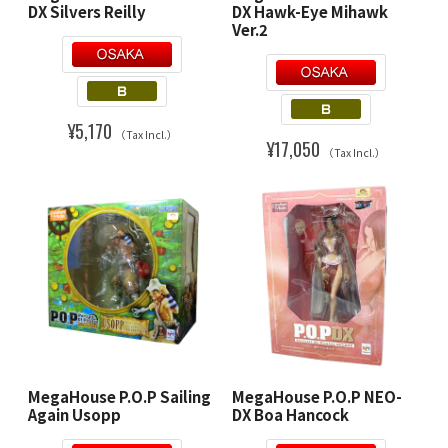
DX Silvers Reilly
DX Hawk-Eye Mihawk
Ver.2
¥5,170
（Tax Incl.）
¥17,050
（Tax Incl.）
MegaHouse P.O.P Sailing
MegaHouse P.O.P NEO-
Again Usopp
DX Boa Hancock