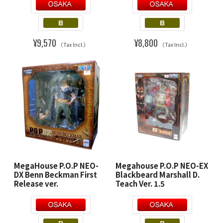
¥9,570
¥8,800
（Tax Incl.）
（Tax Incl.）
MegaHouse P.O.P NEO-
Megahouse P.O.P NEO-EX
DX Benn Beckman First
Blackbeard Marshall D.
Release ver.
Teach Ver. 1.5