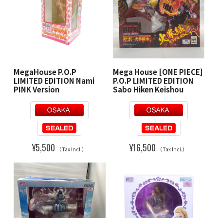
MegaHouse P.O.P
Mega House [ONE PIECE]
LIMITED EDITION Nami
P.O.P LIMITED EDITION
PINK Version
Sabo Hiken Keishou
¥5,500
¥16,500
（Tax Incl.）
（Tax Incl.）