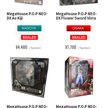
MegaHouse P.O.P NEO-
MegaHouse P.O.P NEO-
DX Ao Kiji
DX Flower Sword Vista
¥4,400
¥7,700
（Tax Incl.）
（Tax Incl.）
MegaHouse P.O.P NEO-
MegaHouse P.O.P NEO-